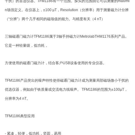
干扰）的首选仪器。TFM1186有一个范围。探头的范围由它可以测量的max/mi
n场强定义。在仪器上，±100 µT，Resolution（分辨率）用于测量磁力计分辨
（“分辨”）两个几乎相同的磁场值的能力。与精度有关（4 nT）
三轴磁通门磁力计TFM1186属于3轴手持磁力计MetrolabTHM1176系列产品。
它是一种轻量级，低功耗，
方便使用的磁通门磁力计，结合客户USB设备使用的专业仪器。
TFM1186产品突出的噪声特性使得磁通门磁力计成为测量局部磁场微小干扰的
优选仪器，例如由于铁质量或交流电力线噪声。 TFM1186的范围为±100μT，
分辨率为4 nT。
TFM1186典型应用
- 紧凑，轻便，低功耗，坚固，易用